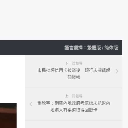
語言選擇：
繁體版
/
简体版
下一篇報導
市民批評信用卡被盜後 銀行未攔截超
額簽帳
上一篇報導
張欣宇﹕期望內地政府考慮讓未能返內
地港人有渠道取得回鄉卡