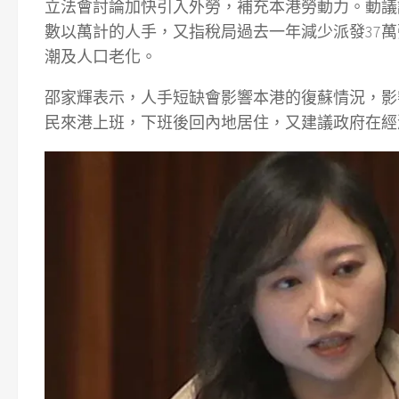
立法會討論加快引入外勞，補充本港勞動力。動議
數以萬計的人手，又指稅局過去一年減少派發37萬
潮及人口老化。
邵家輝表示，人手短缺會影響本港的復蘇情況，影
民來港上班，下班後回內地居住，又建議政府在經