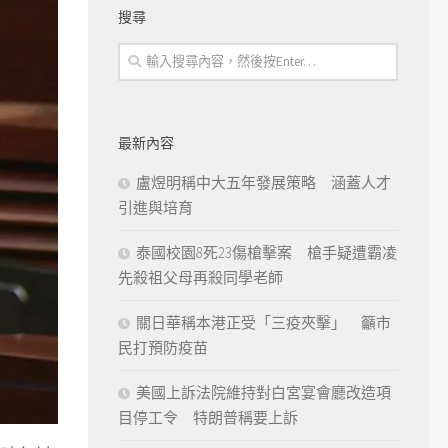
搜尋
最新內容
盧煜明稱中大五年發展策略 涵蓋人才
引進與培育
泰國校園8死23傷槍擊案 槍手疑遭霸凌
先殺祖父母再殺同學老師
關日華稱本港正受「三疫夾擊」 籲市
民打預防疫苗
美國上訴法院維持對白宮宴會廳改造項
目停工令 特朗普稱要上訴