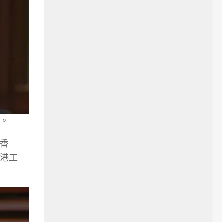
。
香
港工