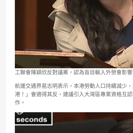
工聯會陳穎欣反對議案，認為盲目輸入外勞會影響
航運交通界易志明表示，本港勞動人口持續減少，
港！」會適得其反，建議引入大灣區專業資格互認
作。