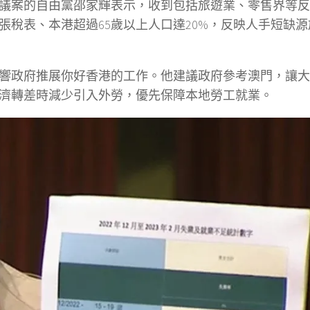
議案的自由黨邵家輝表示，收到包括旅遊業、零售界等反
張稅表、本港超過65歲以上人口達20%，反映人手短缺
響政府推展你好香港的工作。他建議政府參考澳門，讓大
濟轉差時減少引入外勞，優先保障本地勞工就業。