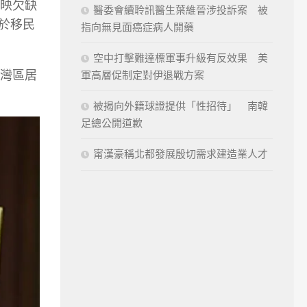
映欠缺
醫委會續聆訊醫生葉維晉涉投訴案 被
源於移民
指向無見面癌症病人開藥
空中打擊難達標軍事升級有反效果 美
灣區居
軍高層促制定對伊退戰方案
被揭向外籍球證提供「性招待」 南韓
足總公開道歉
甯漢豪稱北都發展殷切需求建造業人才