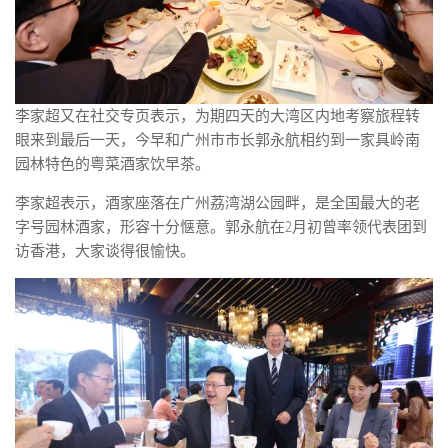
李家超又在社交专页表示，为期四天的大湾区内地考察旅程转
眼来到最后一天，今早和广州市市长郭永航相约到一家具岭南
园林特色的粤菜酒家饮早茶。
李家超表示，酒家座落在广州荔湾湖公园畔，是全国最大的老
字号园林酒家，形容十分惬意。郭永航在2月初曾率领代表团到
访香港，大家谈得很愉快。