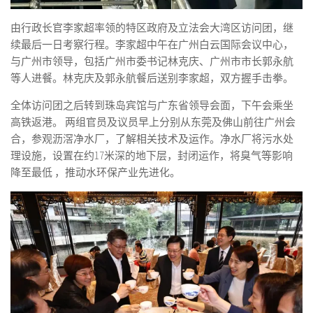
由行政长官李家超率领的特区政府及立法会大湾区访问团，继
续最后一日考察行程。李家超中午在广州白云国际会议中心，
与广州市领导，包括广州市委书记林克庆、广州市市长郭永航
等人进餐。林克庆及郭永航餐后送别李家超，双方握手击拳。
全体访问团之后转到珠岛宾馆与广东省领导会面，下午会乘坐
高铁返港。 两组官员及议员早上分别从东莞及佛山前往广州会
合，参观沥滘净水厂，了解相关技术及运作。净水厂将污水处
理设施，设置在约17米深的地下层，封闭运作，将臭气等影响
降至最低 ，推动水环保产业先进化。