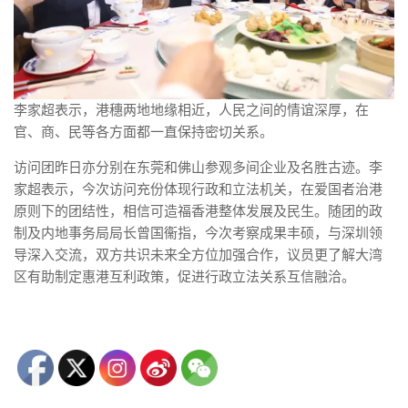
李家超表示，港穗两地地缘相近，人民之间的情谊深厚，在
官、商、民等各方面都一直保持密切关系。
访问团昨日亦分别在东莞和佛山参观多间企业及名胜古迹。李
家超表示，今次访问充份体现行政和立法机关，在爱国者治港
原则下的团结性，相信可造福香港整体发展及民生。随团的政
制及内地事务局局长曾国衞指，今次考察成果丰硕，与深圳领
导深入交流，双方共识未来全方位加强合作，议员更了解大湾
区有助制定惠港互利政策，促进行政立法关系互信融洽。