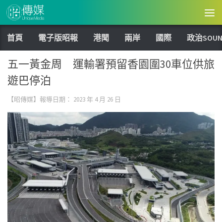
Skip to content
首頁
電子版昭報
港聞
兩岸
國際
政治SOUN
五一黃金周 運輸署預留香園圍30車位供旅
遊巴停泊
【昭傳媒】報導日期：
2023 年 4 月 26 日