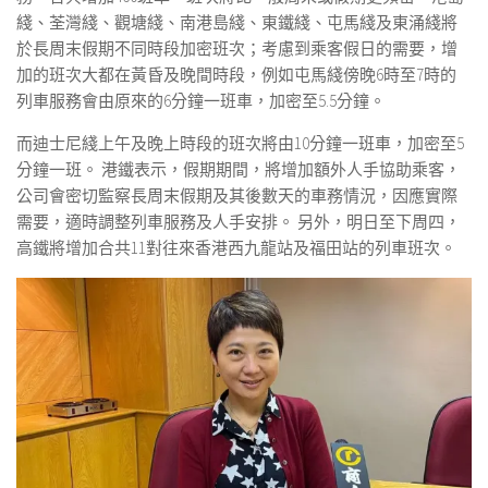
綫、荃灣綫、觀塘綫、南港島綫、東鐵綫、屯馬綫及東涌綫將
於長周末假期不同時段加密班次；考慮到乘客假日的需要，增
加的班次大都在黃昏及晚間時段，例如屯馬綫傍晚6時至7時的
列車服務會由原來的6分鐘一班車，加密至5.5分鐘。
而迪士尼綫上午及晚上時段的班次將由10分鐘一班車，加密至5
分鐘一班。 港鐵表示，假期期間，將增加額外人手協助乘客，
公司會密切監察長周末假期及其後數天的車務情況，因應實際
需要，適時調整列車服務及人手安排。 另外，明日至下周四，
高鐵將增加合共11對往來香港西九龍站及福田站的列車班次。