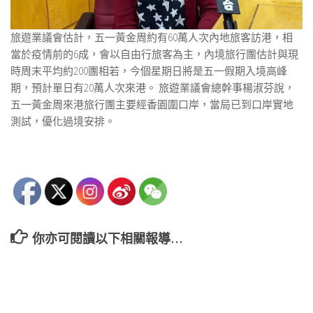
旅遊業議會估計，五一黃金周約有60萬人次內地旅客訪港，相
當於疫情前的6成，會以自由行旅客為主，內境旅行團估計與現
時周末平均約200團相若，今個星期日將是五一假期入境高峰
期，預計單日有20萬人次來港。 旅遊業議會總幹事楊淑芬說，
五一黃金周來港旅行團主要經香園圍口岸，當局已到口岸實地
測試，優化過境安排。
你亦可閱讀以下相關報導…