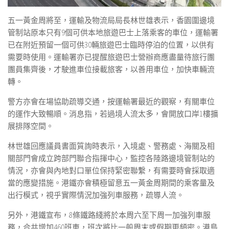
五一黃金周將至，運輸及物流局局長林世雄表示，香園圍邊境
管制站原本只有9個可供本地旅遊巴士上落乘客的車位，運輸署
已在附近預留一個可供30輛旅遊巴士臨時停泊的位置，以供有
需要時使用。運輸署亦已提醒旅遊巴士營辦商應盡量待旅行團
團員集齊後，才駛進車位接載旅客，以善用車位，加快車輛流
轉。
警方亦會在場協助疏導交通，按運輸署最近的觀察，有關車位
的運作大致暢順。消息指，若過境人流太多，會開放口岸1樓擴
展排隊空間。
林世雄回應議員書面質詢時表示，入境處、警務處、海關及相
關部門會成立跨部門聯合指揮中心，監控各陸路邊境管制站的
情況，亦會與內地對口單位保持緊密聯繫，有需要時會採取適
當的應變措施。港鐵亦會積極留意五一黃金周期間的乘客量及
出行模式，視乎實際情況加強列車服務，疏導人流。
另外，港鐵宣布，8條鐵路綫將於本周六至下周一加強列車服
務，合共增加460班車，班次將比一般周末或假期更頻密。港島