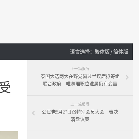
语言选择：
繁体版
/
简体版
下一篇报导
泰国大选两大在野党赢过半议席拟筹组
受
联合政府 唯总理职位谁属仍有变量
上一篇报导
公民党5月27日召特别会员大会 表决
清盘议案