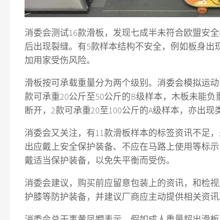
消委会测试16款滑板，发现七成半未符合欧盟安
后出现裂缝。有5款样本结构不安全，例如板身出
加用家受伤风险。
滑板按可承载重量分为两个级别。消委会模拟运动
款可承重20公斤至50公斤的B级样本，木板未能
断开，2款可承重20至100公斤的A级样本，亦出现
消委会又关注，有11款滑板样本的标签资讯不足
出应戴上安全保护装备、不应在马路上使用等标示
戴适当保护装备，以免失平衡而受伤。
消委会建议，购买前应留意包装上的资讯，和检视
护膝等防护装备，并建议厂商应主动提供相关资讯
消委会总干事黄凤嫺表示，假如成人重量超出滑板