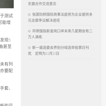
东盟合作交流意见
张国钧称国际商事法庭将为企业提供多
更于测试
元全面争议解决途径
可能增
邓炳强指新皇岗口岸未来几星期会有二
万人演练
发现5
曲甚至
新一届选委会界别分组选举投票日刊
宪 定明为11月22日
，未有列
亦要配
手套、
板的可