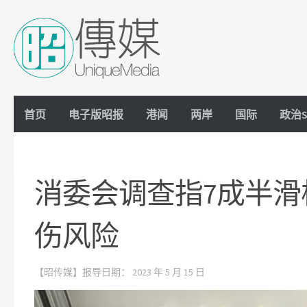
Skip to content
首页
电子版昭报
港闻
两岸
国际
政治S
消委会调查指7成半
伤风险
【昭传媒】报导日期：
2023 年 5 月 15 日