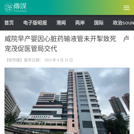
Skip to content
首页
电子版昭报
港闻
两岸
国际
政治SOUN
威院早产婴因心脏药输液管未开掣致死 卢
宠茂促医管局交代
【昭传媒】报导日期：
2023 年 6 月 15 日