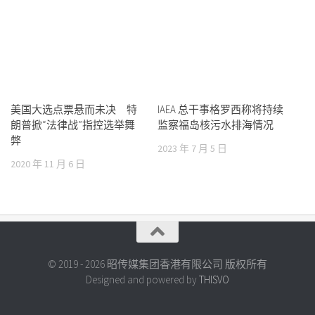
美国大选点票悬而未决 特
IAEA 总干事格罗西称将持续
朗普掀“法律战”指控选举舞
监察福岛核污水排海情况
弊
2023 年 7 月 5 日
2020 年 11 月 6 日
© 2019 - 2026 昭传媒集团香港有限公司 版权所有
Designed and powered by
THISVO