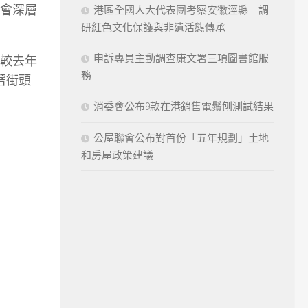
會深層
港區全國人大代表團考察安徽涇縣 調
研紅色文化保護與非遺活態傳承
申訴專員主動調查康文署三項圖書館服
，較去年
務
著街頭
消委會公布9款在港銷售電鬚刨測試結果
公屋聯會公布對首份「五年規劃」土地
和房屋政策建議