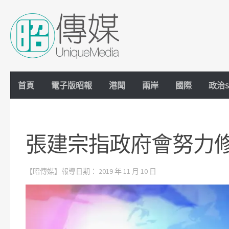
Skip to content
首頁
電子版昭報
港聞
兩岸
國際
政治S
張建宗指政府會努力
【昭傳媒】報導日期：
2019 年 11 月 10 日