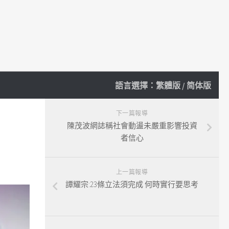
語言選擇：
繁體版
/
简体版
下一篇報導
陳茂波網誌稱社會動盪未嚴重影響投資
者信心
上一篇報導
譚耀宗:23條立法須完成 何時實行要思考