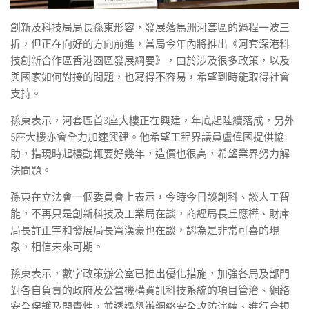
創新及科技局局長孫東形容，發展落馬洲河套區的過程一波三
折，但正在向好的方向前進，當局今年內將推出《河套深港科
技創新合作區香港園區發展綱要》，由於涉及很多政策，以及
與國家如何對接的問題，也寫得不容易，希望到時能取得社會
支持。
孫東表示，河套區首3座大樓正在興建，年底起陸續落成，另外
5座大樓亦會全力加速興建。他希望工程界議員盧偉國提供協
助，指現時起樓動輒要好幾年，造價也很高，希望業界努力解
決問題。
孫東在立法會一個委員會上表示，今時今日談創科、談人工智
能，不再只是創新科技及工業局在談，商經局長丘應樺、財庫
局長許正宇和發展局長甯漢豪也在談，認為是非常可喜的現
象，相信未來可期。
孫東表示，數字政策辦公室已推出優化措施，加強各局及部門
對各自負責的政府及公營機構資訊科技系統的項目管治、網絡
安全保護及問責性，並透過舉辦網絡安全攻防演練、進行合規