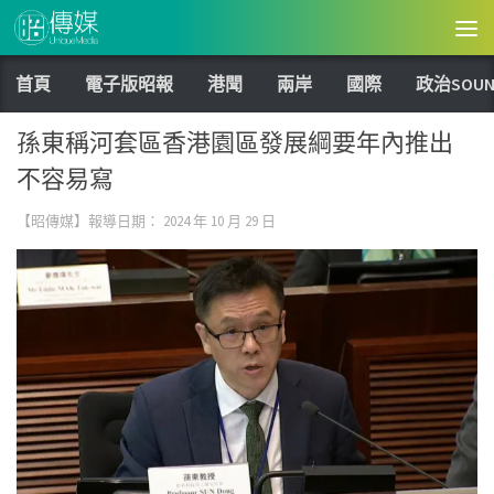
Skip to content
首頁
電子版昭報
港聞
兩岸
國際
政治SOUN
孫東稱河套區香港園區發展綱要年內推出
不容易寫
【昭傳媒】報導日期：
2024 年 10 月 29 日