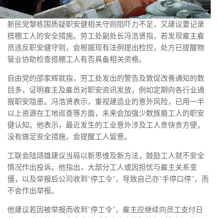
新民党黎栋国质疑职安健相关守则阻吓力不足，又建议要记录
搭棚工人的安全措施。劳工处副处长冯浩贤指，若发现雇主雇
员违反职安健守则，会根据现有法例提出检控，处方已提醒物
管业协助检查搭棚工人有否具备相关资格。
自由党的邵家辉就指，劳工处发出的警告及敦促改善通知的数
目多，证明雇主及雇员对职安资讯发放，例如定期向各行业通
报职安隐患。冯浩贤表示，重视建造业的意外风险，已用一半
以上资源在工地巡查等方面，未来会加强少数族裔工人的职安
健认知。他表示，最近发生的工业意外涉及工人贪快贪方便，
没有做足安全措施，会提醒工人留意。
工联会陆颂雄建议当局以新思维及新方法，鼓励工人就不安全
情况作出投诉。他指出，大部分工人或因担忧与雇主关系变
僵，以及举报后公司收到“停工令”，导致自己亦“手停口停”，而
不会作出举报。
他建议若因被举报而收到“停工令”，雇主应继续向员工支付日