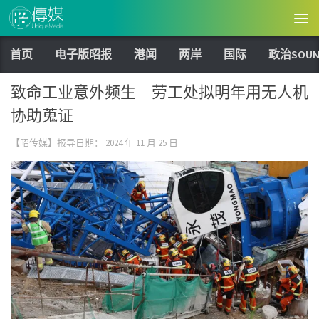
Skip to content
首页
电子版昭报
港闻
两岸
国际
政治SOUN
致命工业意外频生 劳工处拟明年用无人机
协助蒐证
【昭传媒】报导日期：
2024 年 11 月 25 日