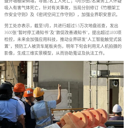
盘外墙棚架倒塌，导致2名工人死亡；4月沙田2名渠务工人怀疑
吸入有害气体死亡，针对有关事故，当局分别修订《竹棚架工
作安全守则》及《密闭空间工作守则》，加强业界职安意识。
劳工处亦表示，截至9月，共进行超过5.5万次地盘巡查，发出
3600张“暂时停工通知书”及“敦促改善通知书”，提出超过1800项
检控，未来会加强应用科技，推动业界研发“人工智能触觉式装
置”，预防工人被货车尾板夹伤，明年下旬会利用无人机拍摄的
影像，生成三维实景模型，从而协助蒐证及执法工作。