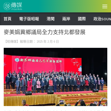
Skip to content
首頁
電子版昭報
港聞
兩岸
國際
政治SOUN
麥美娟冀鄉議局全力支持北都發展
【昭傳媒】報導日期：
2025 年 2 月 6 日