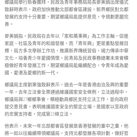
鄉議局舉行新春團拜，民政及青年事務局局長麥美娟出席儀式
致辭時表示，政府加快推動北部都會區建設，新界鄉民對北都
發展的支持十分重要，期望鄉議局能提供意見，令規劃更趨完
善。
麥美娟指，民政局在去年以「家和萬事興」為工作主軸，促進
家庭、社區及青年的和諧發展，而「青年興」更是重點發展目
標，局方多次舉辦工作坊，推廣新界傳統習俗，竭力傳承中華
文化，培養青少年愛國情懷。民青局及民政事務總署未來會積
極做好青年發展工作，期望鄉議局能繼續配合，令青年成為愛
國、愛港及愛鄉的新一代。
鄉議局主席劉業強致辭表示，過去一年是香港由治及興的重要
一年，去年立法會全票通過維護國家安全條例，立法過程中，
鄉議局與27鄉鄉事會，積極動員鄉民支持立法工作，並向政府
提交意見書，表明維護國家安全的堅定立場，是國家以至政府
的忠實支持者，完成第23條立法。
他表示，未來一年北部都會區發展是香港發展的重中之重，他
將一如以往繼續帶領鄉議局，支持北都發展各項計劃，做好官