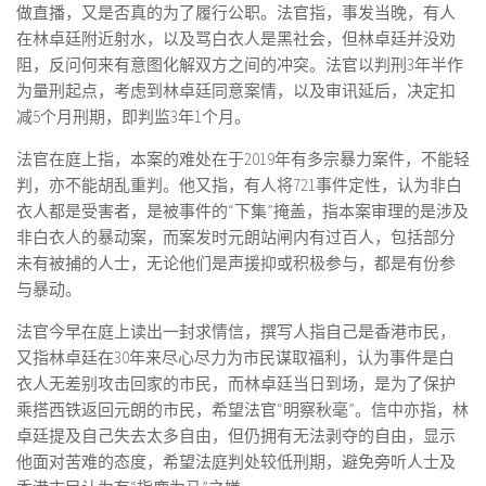
做直播，又是否真的为了履行公职。法官指，事发当晚，有人
在林卓廷附近射水，以及骂白衣人是黑社会，但林卓廷并没劝
阻，反问何来有意图化解双方之间的冲突。法官以判刑3年半作
为量刑起点，考虑到林卓廷同意案情，以及审讯延后，决定扣
减5个月刑期，即判监3年1个月。
法官在庭上指，本案的难处在于2019年有多宗暴力案件，不能轻
判，亦不能胡乱重判。他又指，有人将721事件定性，认为非白
衣人都是受害者，是被事件的“下集”掩盖，指本案审理的是涉及
非白衣人的暴动案，而案发时元朗站闸内有过百人，包括部分
未有被捕的人士，无论他们是声援抑或积极参与，都是有份参
与暴动。
法官今早在庭上读出一封求情信，撰写人指自己是香港市民，
又指林卓廷在30年来尽心尽力为市民谋取福利，认为事件是白
衣人无差别攻击回家的市民，而林卓廷当日到场，是为了保护
乘搭西铁返回元朗的市民，希望法官“明察秋毫”。信中亦指，林
卓廷提及自己失去太多自由，但仍拥有无法剥夺的自由，显示
他面对苦难的态度，希望法庭判处较低刑期，避免旁听人士及