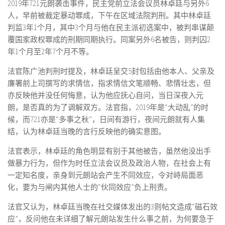
2019年721元朗袭击事件，民主党前立法会议员林卓廷与另外6
人，早前被裁定暴动罪成，下午在区域法院判刑。其中林卓廷
判监3年1个月，其中3个月与他在民主派初选案中，被判串谋颠
覆国家政权罪成的刑期同期执行。同案另外6名被告，则判囚2
年1个月至2年7个月不等。
法官陈广池判刑时提及，林卓廷呈交5封包括由他本人、父亲及
廉署前上司撰写的求情信，指求情信文笔顺畅、悲情壮志，但
亦反映他并没任何悔意，认为他应抚心自问，当日深夜入元
朗，是否真的为了调解双方。法官指，2019年是“大动乱”的时
候，而721亦是“多事之秋”，日间有游行，夜间元朗就有人集
结，认为林卓廷当晚的言行反映他的确实意图。
法官表示，林卓廷的角色明显有别于其他被告，虽然他没出手
做暴力行为，但作为时任立法会议员及政治人物，在社会上有
一定知名度，亲身到元朗站会产生不同效应，令对峙局面恶
化，要为与闸内其他人士的“伙同效应”负上刑责。
法官又认为，林卓廷当晚在社交媒体发出的3则帖文造成“磁石效
应”，反问他在未详细了解元朗站发生什么事之前，为何要急于