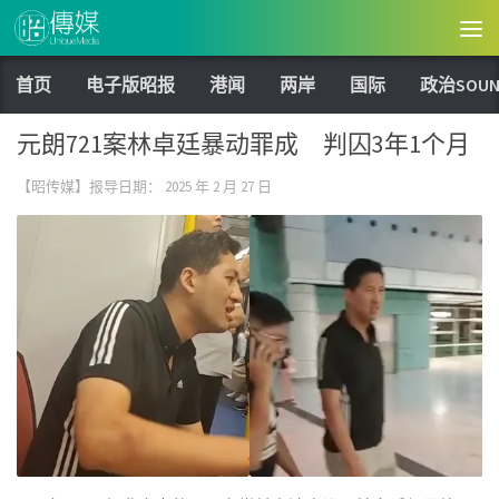
Skip to content
首页
电子版昭报
港闻
两岸
国际
政治SOUN
元朗721案林卓廷暴动罪成 判囚3年1个月
【昭传媒】报导日期：
2025 年 2 月 27 日