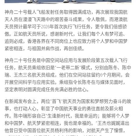
神舟二十号载人飞船发射任务取得圆满成功，再次展现我国航
天人员在漫漫飞天路中的艰苦奋斗成果，令人敬佩，而港澳航
天员预计最早可于2026年首次执行飞行任务，更令我们倍感骄
傲。正如航天员所说，感谢新时代，让我们每个人有梦可追、
追则必成，香港各界在不同岗位上也应致力将个人梦和中国梦
紧密相连，与祖国并肩作战，再创佳绩。
神舟二十号任务是中国空间站应用与发展阶段第五次载人飞行
任务，航天员乘组依旧是“一老带二新”模式，分别由陈冬、陈中
瑞、王杰三名航天员组成，他们在空间站驻留约6个月期间，会
开展空间科学与应用实验。乘组指令长陈冬在与媒体见面时，
坚定表明对圆满完成任务充满必胜的信心。
在新闻发布会上，两位“首飞”航天员为国家和梦想努力奋斗的故
事，也打动人心，彰显了中国航天事业的勇往直前及薪火相
传。陈中瑞形容自己“生逢新时代，我是幸运的；能够将个人梦
和中国梦、航天梦紧密相连，我也是幸福的。”王杰也娓娓道出
他昔日受中国首位航天员杨利伟的影响，对航天产生了憧憬，