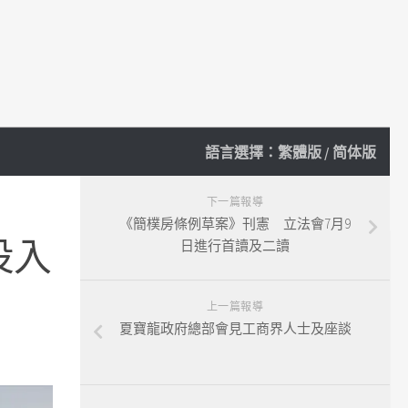
語言選擇：
繁體版
/
简体版
下一篇報導
《簡樸房條例草案》刊憲 立法會7月9
投入
日進行首讀及二讀
上一篇報導
夏寶龍政府總部會見工商界人士及座談