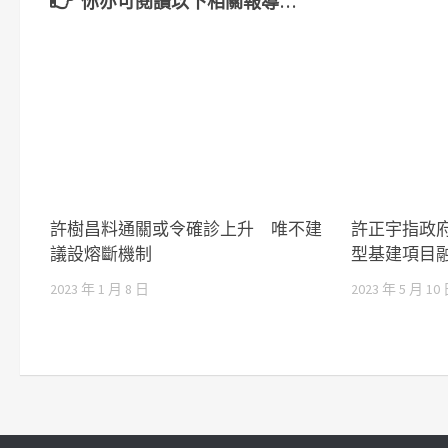
你亦可閱讀以下相關報導…
許樹昌料通關或令確診上升 唯不建
許正宇指政
議設熔斷機制
型基建項目
2023 年 1 月 8 日
2023 年 5 月 10