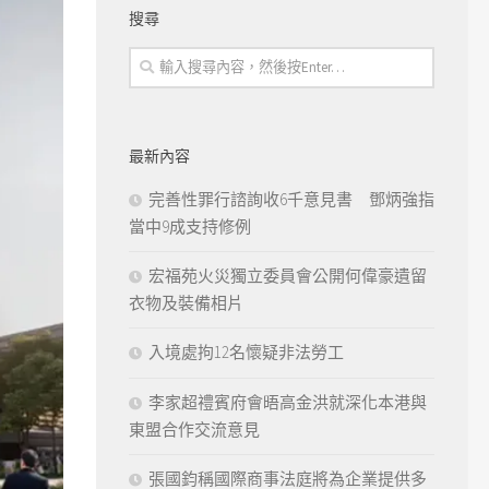
搜尋
最新內容
完善性罪行諮詢收6千意見書 鄧炳強指
當中9成支持修例
宏福苑火災獨立委員會公開何偉豪遺留
衣物及裝備相片
入境處拘12名懷疑非法勞工
李家超禮賓府會晤高金洪就深化本港與
東盟合作交流意見
張國鈞稱國際商事法庭將為企業提供多