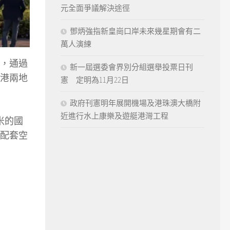
元全面爭議解決途徑
鄧炳強指新皇崗口岸未來幾星期會有二
萬人演練
，通過
新一屆選委會界別分組選舉投票日刊
港兩地
憲 定明為11月22日
政府刊憲明年展開機場及港珠澳大橋附
近進行水上康樂及遊艇港灣工程
米的國
活配套空