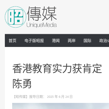
Skip to content
首页
电子版昭报
港闻
两岸
国际
政治S
香港教育实力获肯定
陈勇
【昭传媒】报导日期：
2025 年 6 月 24 日