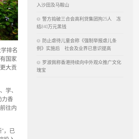
入沙田及马鞍山
警方捣破三合会高利贷集团拘25人 冻
结840万元黑钱
防止虐待儿童会称《强制举报虐儿条
例》实施后 社会及业界已意识提高
大学排名
有国家
罗淑佩称香港持续向中外观众推广文化
更大贡
瑰宝
产、学、
助力香
前往内
”，已