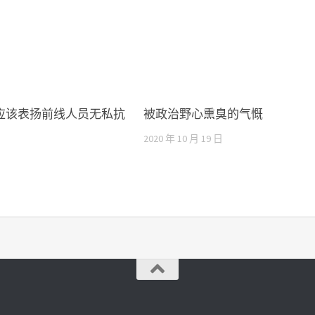
﹕应该表扬前线人员无私抗
被政治野心熏臭的气慨
2020 年 10 月 19 日
日