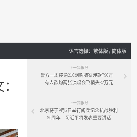
语言选择：
繁体版
/
简体版
下一篇报导
警方一周接逾210网购骗案涉款790万
文：
有人欲购两张演唱会飞损失82万元
上一篇报导
北京将于9月3日举行阅兵纪念抗战胜利
80周年 习近平将发表重要讲话