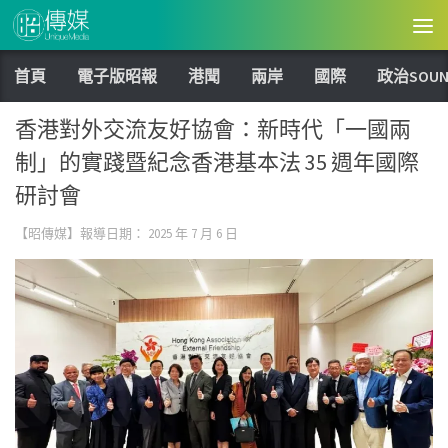
Skip to content
首頁
電子版昭報
港聞
兩岸
國際
政治SOUN
香港對外交流友好協會：新時代「一國兩
制」的實踐暨紀念香港基本法 35 週年國際
研討會
【昭傳媒】報導日期：
2025 年 7 月 6 日