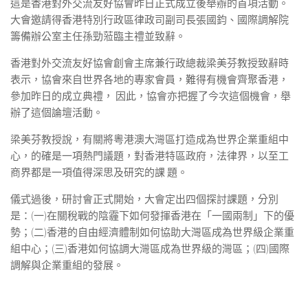
這是香港對外交流友好協會昨日正式成立後舉辦的首項活動。
大會邀請得香港特別行政區律政司副司長張國鈞、國際調解院
籌備辦公室主任孫勁蒞臨主禮並致辭。
香港對外交流友好協會創會主席兼行政總裁梁美芬教授致辭時
表示，協會來自世界各地的專家會員，難得有機會齊聚香港，
參加昨日的成立典禮， 因此，協會亦把握了今次這個機會，舉
辦了這個論壇活動。
梁美芬教授說，有關將粵港澳大灣區打造成為世界企業重組中
心，的確是一項熱門議題，對香港特區政府，法律界，以至工
商界都是一項值得深思及研究的課 題。
儀式過後，研討會正式開始，大會定出四個探討課題，分別
是：(一)在關稅戰的陰霾下如何發揮香港在「一國兩制」下的優
勢；(二)香港的自由經濟體制如何協助大灣區成為世界級企業重
組中心；(三)香港如何協調大灣區成為世界級的灣區；(四)國際
調解與企業重組的發展。