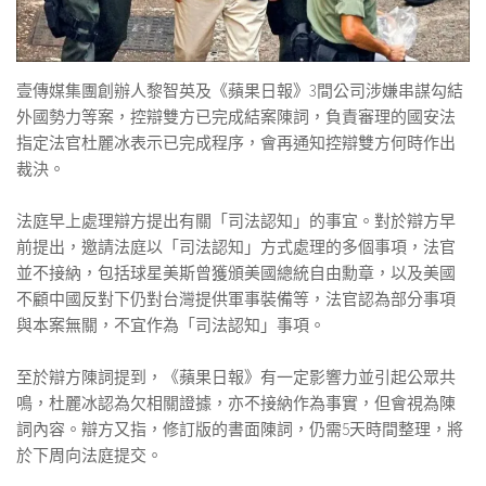
壹傳媒集團創辦人黎智英及《蘋果日報》3間公司涉嫌串謀勾結
外國勢力等案，控辯雙方已完成結案陳詞，負責審理的國安法
指定法官杜麗冰表示已完成程序，會再通知控辯雙方何時作出
裁決。
法庭早上處理辯方提出有關「司法認知」的事宜。對於辯方早
前提出，邀請法庭以「司法認知」方式處理的多個事項，法官
並不接納，包括球星美斯曾獲頒美國總統自由勳章，以及美國
不顧中國反對下仍對台灣提供軍事裝備等，法官認為部分事項
與本案無關，不宜作為「司法認知」事項。
至於辯方陳詞提到，《蘋果日報》有一定影響力並引起公眾共
鳴，杜麗冰認為欠相關證據，亦不接納作為事實，但會視為陳
詞內容。辯方又指，修訂版的書面陳詞，仍需5天時間整理，將
於下周向法庭提交。