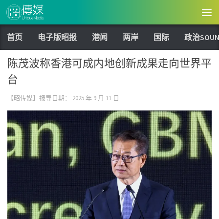
Skip to content
首页
电子版昭报
港闻
两岸
国际
政治SOUN
陈茂波称香港可成内地创新成果走向世界平
台
【昭传媒】报导日期：
2025 年 9 月 11 日