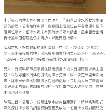
申訴專員陳積志宣布展開全面調查，詳細審研滲水辦就滲水問
題的處理。公署接獲申訴，指稱因上層單位在平台僭建引致下
層單位滲水，但滲水辦未有適時進行滲水調查，屋宇署發出清
拆令逾年但僭建物仍未清拆，以致問題持續。
陳積志說，根據政府的統計資料，在2022、2023及2024年3年
間，滲水辦接獲的樓宇滲水投訴個案分別為39555宗、45033宗和
47299宗。公署亦經常接獲巿民就滲水問題提出申訴。
另外，有資料顯示屋宇署在發出清拆令後未有適時要求業主遵
辦，以致可能因僭建而引致的滲水持續，因此決定展開全面調
查，詳細審研滲水辦就滲水問題的處理，包括納入屋宇署處理
引致滲水的僭建物調查的程序，探討當中有否改善空間，並提
出適切改善建議。
陳積志說，公署亦十分關注滲水辦的整體運作，將以系列形式
深入探討滲水辦的調查行動過程及成效，包括滲水辦對顧問公