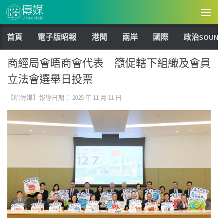
Skip to content
首頁
電子版昭報
港聞
兩岸
國際
政治SOUN
商經局會晤商會代表 籲促轄下組織及會員
立法會選舉日投票
【昭傳媒】報導日期：
2025 年 11 月 11 日