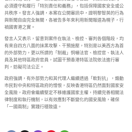
必須遵守和履行「特別責任和義務」，包括保障國家安全或公
共秩序。發言人強調，本案在公開審訊中，證明黎智英的行為
與新聞自由完全無關，各被告多年來利用新聞報道為幌子，行
禍國害港之實。
發言人又表示，留意到案件在執法、檢控、審判各個階段，均
有來自四方八面的抹黑攻擊、干預施壓，特別是以美西方為首
的外部勢力，更以所謂的「制裁」恫嚇法官、檢控官、執法人
員及其他特區政府官員，試圖干預香港特區法院依法進行審
判，妨礙司法公正。
政府強調，有外部勢力和其代理人繼續透過「軟對抗」，煽動
市民對中央和特區政府的憎恨，反映香港特區仍然面對國家安
全風險，政府會繼續堅定不移維護國家主權，持續完善相關法
律制度和執行機制，以有效應對不斷變化的國安風險，確保
「一國兩制」實踐行穩致遠。