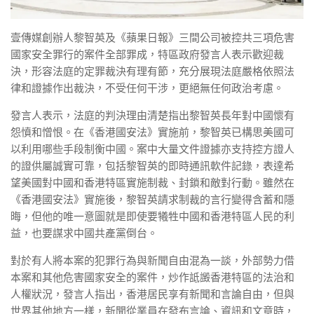
壹傳媒創辦人黎智英及《蘋果日報》三間公司被控共三項危害
國家安全罪行的案件全部罪成，特區政府發言人表示歡迎裁
決，形容法庭的定罪裁決有理有節，充分展現法庭嚴格依照法
律和證據作出裁決，不受任何干涉，更絕無任何政治考慮。
發言人表示，法庭的判決理由清楚指出黎智英長年對中國懷有
怨憤和憎恨。在《香港國安法》實施前，黎智英已構思美國可
以利用哪些手段制衡中國。案中大量文件證據亦支持控方證人
的證供屬誠實可靠，包括黎智英的即時通訊軟件記錄，表達希
望美國對中國和香港特區實施制裁、封鎖和敵對行動。雖然在
《香港國安法》實施後，黎智英請求制裁的言行變得含蓄和隱
晦，但他的唯一意圖就是即使要犧牲中國和香港特區人民的利
益，也要謀求中國共產黨倒台。
對於有人將本案的犯罪行為與新聞自由混為一談，外部勢力借
本案和其他危害國家安全的案件，炒作詆譭香港特區的法治和
人權狀況，發言人指出，香港居民享有新聞和言論自由，但與
世界其他地方一樣，新聞從業員在發布言論、資訊和文章時，