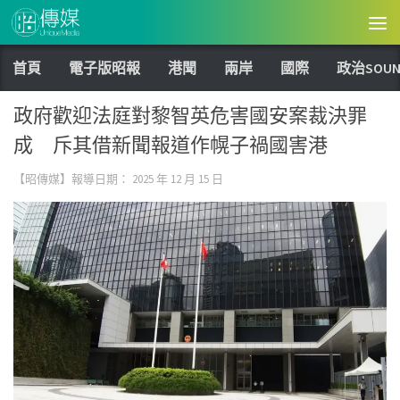
Skip to content
首頁
電子版昭報
港聞
兩岸
國際
政治SOUN
政府歡迎法庭對黎智英危害國安案裁決罪
成 斥其借新聞報道作幌子禍國害港
【昭傳媒】報導日期：
2025 年 12 月 15 日