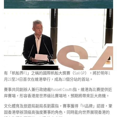
有「帆船界F1」之稱的國際帆船大獎賽（Sail GP），將於明年1
月23至24日首次在維港舉行，成為13個分站的首站。
賽事共同創辦人兼行政總裁Russell Coutts指，維港為比賽提供近
岸賽場，形容香港是世界級比賽場地，預期將帶來巨大商機。
文化體育及旅遊局副局長劉震指，賽事獲得「M品牌」認證，鞏
固香港舉辦頂級高強度賽事的角色，同時能向世界展現香港的