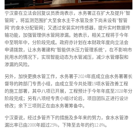
宁汉豪在立法会回复议员质询表示，水务署正在扩大及提升“智
管网”，将监测范围扩大至食水主干水管及余下尚未设有“智管
网”的食水分配管网；又透过安装实时传感器，提升实时数据传
输功能，加强管理供水管网渗漏。她表示，相关工程将于今年
中至明年中，分阶段完成。政府亦计划在本财政年度向立法会
申请拨款，让水务署建构“智能供水压力管理系统”，在不影响市
民用水的情况下，实现智能动态为水管减压，减少水管爆裂和
渗漏的风险。
另外，加快更换水管工作，水务署于2024年底成立由水务署署长
督导的跨部门专责小组，由成立至今共处理19项水管改善工程
的施工部署，其中八项已开展，工程预计于今年年底至2028年分
阶段完成；另有八项经专责小组讨论后，项目团队正进行设计
修改；余下三项则正在由水务署筹备中。
宁汉豪说，经过多管齐下的措施及多年来的努力，食水水管渗
漏比率已由2000年超过25%，下降至去年的约12.8%。