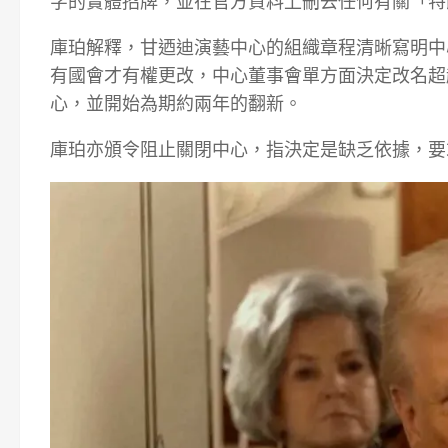
字的實體招牌，並在官方資料上刪去任何有關「特
庫珀解釋，甘迺迪演藝中心的組織章程清晰寫明中
有國會才有權更改，中心董事會單方面決定改名超
心，並開始為期約兩年的翻新。
庫珀亦頒令阻止關閉中心，指決定是缺乏依據，要