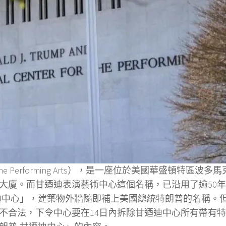
for the Performing Arts），是一座位於美國華盛頓特區波多
水門大廈。而甘迺迪表演藝術中心這個名稱，已沿用了逾50
迪中心」，建築物外牆隨即補上美國總統特朗普的名稱。
不合法，下令中心要在14日內拆除甘迺迪中心所有帶有