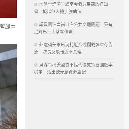
地盤禁煙勞工處至今發39張罰款通知
書 擬以無人機加強執法
議員關注皇崗口岸公共交通問題 冀有
暫緩中
足夠巴士上落客位置
外電稱美軍已消耗近八成攔截彈庫存告
急 防長反駁報道不真確
貝森特稱美國會不惜代價支持日圓匯率
穩定 沽出歐元屬資源重配