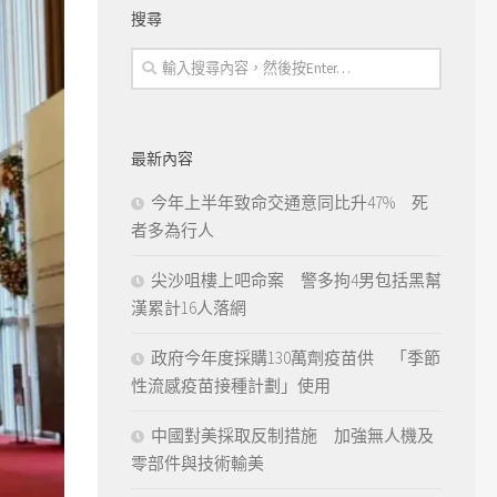
搜尋
最新內容
今年上半年致命交通意同比升47% 死
者多為行人
尖沙咀樓上吧命案 警多拘4男包括黑幫
漢累計16人落網
政府今年度採購130萬劑疫苗供 「季節
性流感疫苗接種計劃」使用
中國對美採取反制措施 加強無人機及
零部件與技術輸美