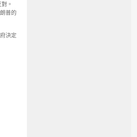
反對。
朗普的
府決定