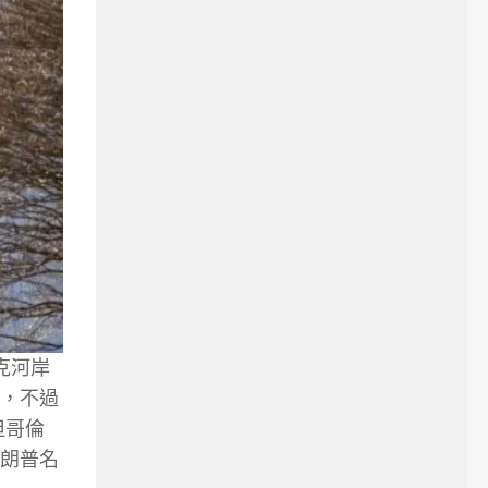
馬克河岸
年，不過
但哥倫
特朗普名