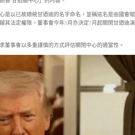
朗普-甘迺迪中心」的內容。
心是以已故總統甘迺迪的名字命名，並稱這名是由國會賦
越其法定權限。董事會今年3月亦決定7月起關閉甘迺迪
求董事會以多重謹慎的方式評估關閉中心的適當性。