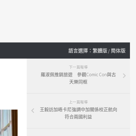
語言選擇：
繁體版
/
简体版
下一篇報導
羅淑佩推銷旅遊 參觀Comic Con與古
天樂同框
上一篇報導
王毅訪加晤卡尼強調中加關係校正航向
符合兩國利益