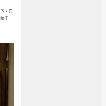
予，只
演藝中