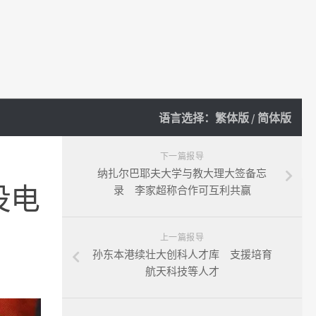
语言选择：
繁体版
/
简体版
下一篇报导
纳扎尔巴耶夫大学与教大理大签备忘
役电
录 李家超称合作可互利共赢
上一篇报导
孙东本港续壮大创科人才库 支援培育
航天科技等人才