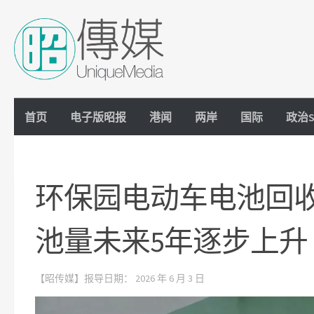
Skip to content
首页
电子版昭报
港闻
两岸
国际
政治S
环保园电动车电池回
池量未来5年逐步上升
【昭传媒】报导日期：
2026 年 6 月 3 日