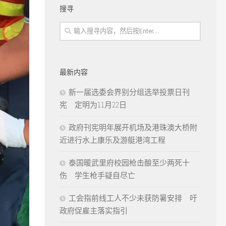
搜寻
最新内容
新一届选委会界别分组选举投票日刊
宪 定明为11月22日
政府刊宪明年展开机场及港珠澳大桥附
近进行水上康乐及游艇港湾工程
泰国暖武里府校园枪击酿至少两死十
伤 学生枪手疑自尽亡
工会指前线工人不少未获防暑安排 吁
政府促雇主落实指引