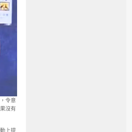
，令意
果沒有
動上提