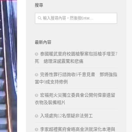
搜尋
最新內容
泰國暖武里府校園槍擊案包括槍手增至7
死 總理深感震驚和悲痛
完善性罪行諮詢收6千意見書 鄧炳強指
當中9成支持修例
宏福苑火災獨立委員會公開何偉豪遺留
衣物及裝備相片
入境處拘12名懷疑非法勞工
李家超禮賓府會晤高金洪就深化本港與