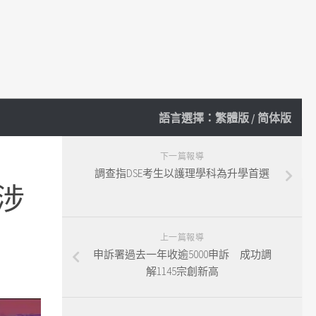
語言選擇：
繁體版
/
简体版
下一篇報導
調查指DSE考生以護理學科為升學首選
涉
上一篇報導
申訴署過去一年收逾5000申訴 成功調
解1145宗創新高