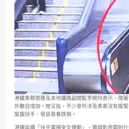
港鐵車務營運及本地鐵路副總監李婉玲表示，隨著
外數目增加。她又指，不少意外涉及乘客沒有握緊
緊握扶手，很容易會跌倒。
港鐵延續「扶手電梯安全運動」，邀請影帝鄭則仕