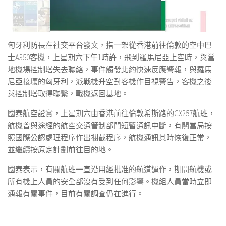
匈牙利防長在社交平台發文，指一架從香港前往倫敦的空中巴
士A350客機，上星期六下午1時許，飛到羅馬尼亞上空時，與當
地機場控制塔失去聯絡，事件觸發北約快速反應警報，與羅馬
尼亞接壤的匈牙利，派戰機升空對客機作目視警告，客機之後
與控制塔取得聯繫，戰機返回基地。
國泰航空證實，上星期六由香港前往倫敦希斯路的CX257航班，
航機曾與途經的航空交通管制部門短暫通訊中斷，有關當局按
照國際公認處理程序作出攔截程序，航機通訊其時恢復正常，
並繼續按原定計劃前往目的地。
國泰表示，有關航班一直沿用經批准的航道運作，期間航機或
所有機上人員的安全部沒有受到任何影響。機組人員當時立即
通報有關事件，目前有關調查仍在進行。