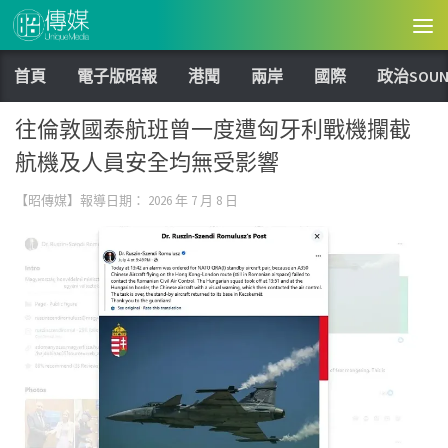
Skip to content
首頁
電子版昭報
港聞
兩岸
國際
政治SOUN
往倫敦國泰航班曾一度遭匈牙利戰機攔截
航機及人員安全均無受影響
【昭傳媒】報導日期：
2026 年 7 月 8 日