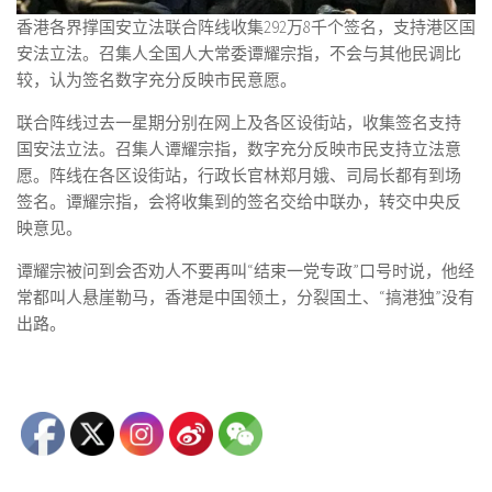
香港各界撑国安立法联合阵线收集292万8千个签名，支持港区国
安法立法。召集人全国人大常委谭耀宗指，不会与其他民调比
较，认为签名数字充分反映市民意愿。
联合阵线过去一星期分别在网上及各区设街站，收集签名支持
国安法立法。召集人谭耀宗指，数字充分反映市民支持立法意
愿。阵线在各区设街站，行政长官林郑月娥、司局长都有到场
签名。谭耀宗指，会将收集到的签名交给中联办，转交中央反
映意见。
谭耀宗被问到会否劝人不要再叫“结束一党专政”口号时说，他经
常都叫人悬崖勒马，香港是中国领土，分裂国土、“搞港独”没有
出路。