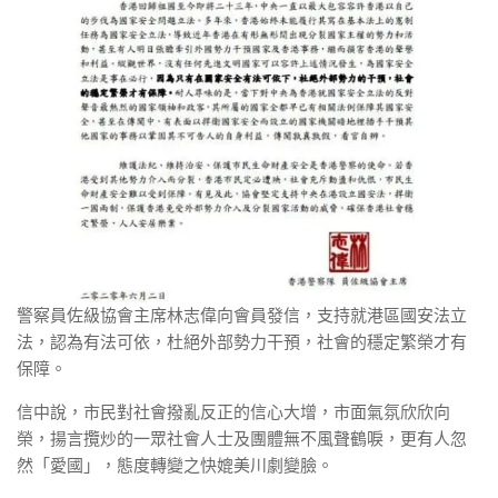
警察員佐級協會主席林志偉向會員發信，支持就港區國安法立
法，認為有法可依，杜絕外部勢力干預，社會的穩定繁榮才有
保障。
信中說，市民對社會撥亂反正的信心大增，市面氣氛欣欣向
榮，揚言攬炒的一眾社會人士及團體無不風聲鶴唳，更有人忽
然「愛國」，態度轉變之快媲美川劇變臉。