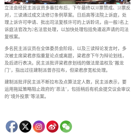
立法会经民主派议员多番拉布后，下午最终以38票赞成、18票反
对，三读通过成文法修订条例草案。日后高等法院上诉庭，处
理上诉许可申请、批出司法复核许可的上诉聆讯，由一般3名上
诉庭法官改为2名法官处理，以加快处理包括免遣返声请的司法
复核案。
多名民主派议员在全体委员会阶段、以及三读辩论发言时，多
次被主席梁君彦指重复论点或离题，梁君彦下午为辩论划线，
及后进行表决。民主派批评梁君彦划线的做法是滥权及“搬龙
门”，指出过往建制派曾亦拉布，但梁君彦宽松处理。
建制派批评民主派不断拉布及点算法定人数，民主派表示，要
运用拖延策略阻止政府的“恶法”，包括稍后有机会提交议会审议
的“境外投票”等法案。