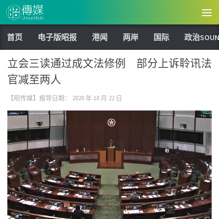
Skip to content
首页
电子版昭报
港闻
两岸
国际
政治SOUN
立会三读通过成文法修例 部分上诉聆讯法
官减至两人
【昭传媒】报导日期：
2020 年 10 月 22 日