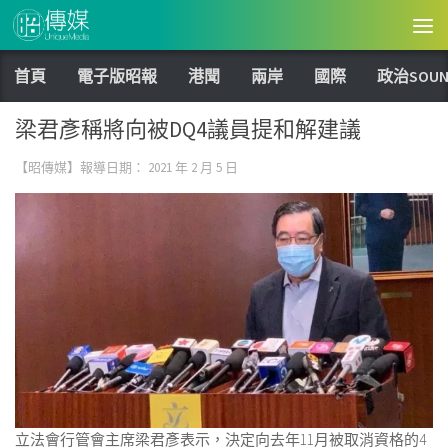
Skip to content
首頁
電子版昭報
港聞
兩岸
國際
政治SOUN
梁君彥稱將向被DQ4議員提和解建議
【昭傳媒】報導日期：
2021 年 2 月 5 日
立法會行管會主席梁君彥表示，決定向去年11月被取消資格的4