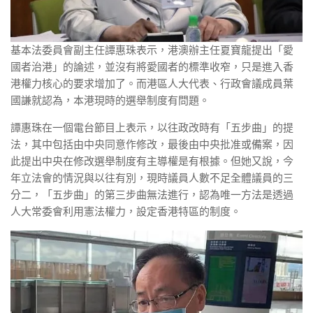
基本法委員會副主任譚惠珠表示，港澳辦主任夏寶龍提出「愛
國者治港」的論述，並沒有將愛國者的標準收窄，只是進入香
港權力核心的要求增加了。而港區人大代表、行政會議成員葉
國謙就認為，本港現時的選舉制度有問題。
譚惠珠在一個電台節目上表示，以往政改時有「五步曲」的提
法，其中包括由中央同意作修改，最後由中央批准或備案，因
此提出中央在修改選舉制度有主導權是有根據。但她又說，今
年立法會的情況與以往有別，現時議員人數不足全體議員的三
分二，「五步曲」的第三步曲無法進行，認為唯一方法是透過
人大常委會利用憲法權力，設定香港特區的制度。