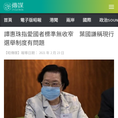
Skip to content
首頁
電子版昭報
港聞
兩岸
國際
政治SOUN
譚惠珠指愛國者標準無收窄 葉國謙稱現行
選舉制度有問題
【昭傳媒】報導日期：
2021 年 2 月 23 日