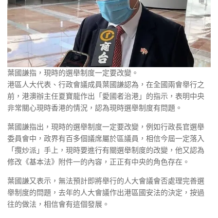
葉國謙指，現時的選舉制度一定要改變。
港區人大代表、行政會議成員葉國謙認為，在全國兩會舉行之
前，港澳辦主任夏寶龍作出「愛國者治港」的指示，表明中央
非常關心現時香港的情況，認為現時選舉制度有問題。
葉國謙指出，現時的選舉制度一定要改變，例如行政長官選舉
委員會中，政界有百多個議席屬於區議員，相信今屆一定落入
「攬炒派」手上，現時要進行有關選舉制度的改變，他又認為
修改《基本法》附件一的內容，正正有中央的角色存在。
葉國謙又表示，無法預計即將舉行的人大會議會否處理完善選
舉制度的問題，去年的人大會議作出港區國安法的決定，按過
往的做法，相信會有這個發展。