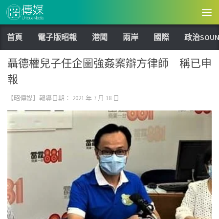
Skip to content
首頁
電子版昭報
港聞
兩岸
國際
政治SOUN
聶德權兒子任企圖強姦案辯方律師 稱已申
報
【昭傳媒】報導日期：
2021 年 7 月 18 日