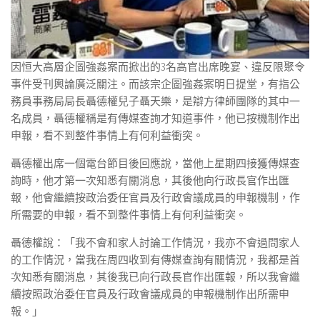
因恒大高層企圖強姦案而掀出的3名高官出席晚宴、違反限聚令
事件受刊輿論廣泛關注。而該宗企圖強姦案明日提堂，有指公
務員事務局局長聶德權兒子聶天樂，是辯方律師團隊的其中一
名成員，聶德權稱是有傳媒查詢才知道事件，他已按機制作出
申報，看不到整件事情上有何利益衝突。
聶德權出席一個電台節目後回應說，當他上星期四接獲傳媒查
詢時，他才第一次知悉有關消息，其後他向行政長官作出匯
報，他會繼續按政治委任官員及行政會議成員的申報機制，作
所需要的申報，看不到整件事情上有何利益衝突。
聶德權說：「我不會和家人討論工作情況，我亦不會過問家人
的工作情況，當我在周四收到有傳媒查詢有關情況，我都是首
次知悉有關消息，其後我已向行政長官作出匯報，所以我會繼
續按照政治委任官員及行政會議成員的申報機制作出所需申
報。」