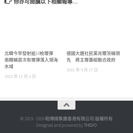
你亦可閱讀以下相關報導…
北韓今早發射逾10枚導彈
德國大選社民黨肖爾茨稱領
南韓稱首次有導彈落入領海
先 將主導籌組聯合政府
水域
2021 年 9 月 27 日
2022 年 11 月 2 日
© 2019 - 2026 昭傳媒集團香港有限公司 版權所有
Designed and powered by
THISVO