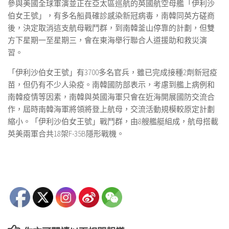
參與美國全球軍演並正在亞太區巡航的英國航空母艦「伊利沙
伯女王號」，有多名船員確診感染新冠病毒，南韓同英方磋商
後，決定取消這支航母戰鬥群，到南韓釜山停靠的計劃，但雙
方下星期一至星期三，會在東海舉行聯合人道援助和救災演
習。
「伊利沙伯女王號」有3700多名官兵，雖已完成接種2劑新冠疫
苗，但仍有不少人染疫。南韓國防部表示，考慮到艦上病例和
南韓疫情等因素，南韓與英國海軍只會在近海開展國防交流合
作，屆時南韓海軍將領將登上航母，交流活動規模較原定計劃
縮小。「伊利沙伯女王號」戰鬥群，由8艘艦艇組成，航母搭載
英美兩軍合共18架F-35B隱形戰機。