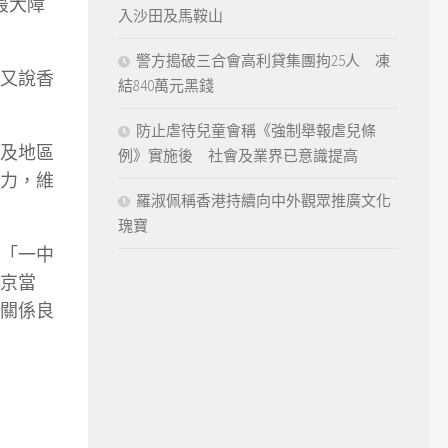
最大障
入沙田及馬鞍山
警方搗破三合會高利貸集團拘25人 凍
又說香
結840萬元黑錢
防止虐待兒童會稱《強制舉報虐兒條
及地區
例》實施後 社會及業界已意識提高
力，維
羅淑佩稱香港持續向中外觀眾推廣文化
瑰寶
「一中
京當
關係良