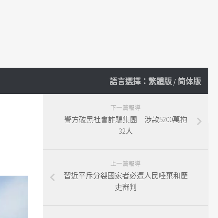
語言選擇：
繁體版
/
简体版
下一篇報導
警方破黑社會詐騙集團 涉款5200萬拘
32人
上一篇報導
習近平斥分裂國家者必遭人民唾棄和歷
史審判