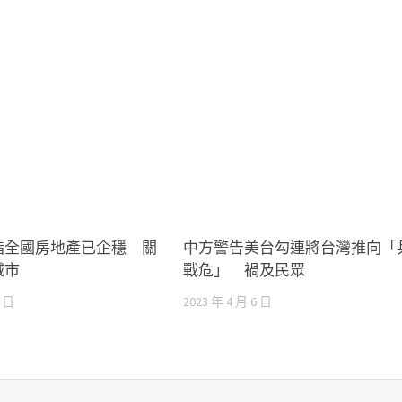
指全國房地產已企穩 關
中方警告美台勾連將台灣推向「
城市
戰危」 禍及民眾
0 日
2023 年 4 月 6 日