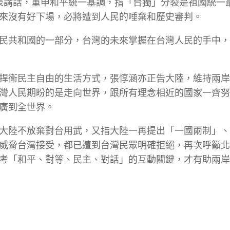
發表講話，重申和平統一基調，指「台獨」分裂是祖國統一
來沒有好下場，必將遭到人民的唾棄和歷史審判。
民共和國的一部分，台灣的未來掌握在台灣人民的手中，
捍衛民主自由的生活方式，張惇涵亦正告大陸，維持兩岸
灣人民期盼的是走向世界，跟所有理念相近的國家一齊努
廣到全世界。
大陸不放棄對台用武，又指大陸一再提出「一國兩制」、
威脅台灣接受，都已遭到台灣民眾明確拒絕，再次呼籲北
考「和平、對等、民主、對話」的互動關鍵，才有助兩岸