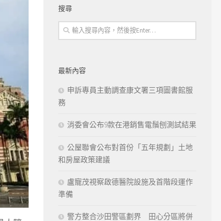
搜尋
最新內容
申訴專員主動調查康文署三項圖書館服
務
消委會公布9款在港銷售電鬚刨測試結果
公屋聯會公布對首份「五年規劃」土地
和房屋政策建議
盧寵茂視察啟德醫院設施及首階段運作
準備
警方整合沙田警區劃界 田心分區將併