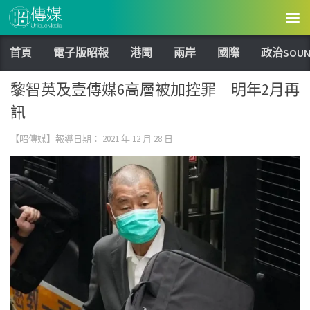
Skip to content
首頁
電子版昭報
港聞
兩岸
國際
政治SOUN
黎智英及壹傳媒6高層被加控罪 明年2月再
訊
【昭傳媒】報導日期：
2021 年 12 月 28 日