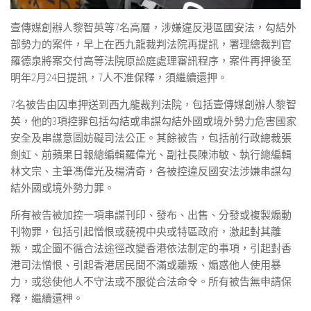
壹傳媒創辦人黎智英等7名高層，涉嫌違反港區國安法，勾結外
部勢力的案件，早上在西九龍裁判法院再提訊，署理總裁判官
羅德泉將案交付高等法院原訟庭處理審訊程序，案件再押後至
明年2月24日提訊，7人不准保釋，須繼續還押。
7名被告由囚車押送到西九龍裁判法院，包括壹傳媒創辦人黎智
英，他的3項控罪包括勾結或串謀勾結外國或境外勢力危害國家
安全及串謀意圖妨礙司法公正。其餘被告，包括前行政總裁張
劍虹、前蘋果日報總編輯羅偉光、副社長陳沛敏、執行總編輯
林文宗、主筆馮偉光及楊清奇，各被控違反國安法涉嫌串謀勾
結外國或境外勢力罪。
所有被告被加控一項串謀刊印、發布、出售、分發或複製煽動
刊物罪，包括引起憎恨或藐視中央或特區政府，激起對其離
叛，或企圖不循合法途徑改變香港依法制定的事項，引起對香
港司法憎恨、引起香港居民間不滿或離叛、煽惑他人使用暴
力，或慫使他人不守法或不服從合法命令。所有被告無申請保
釋，繼續還柙。