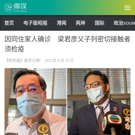
Skip to content
首页
电子版昭报
港闻
两岸
国际
政治SOUN
因同住家人确诊 梁君彦父子列密切接触者
须检疫
【昭传媒】报导日期：
2022 年 8 月 22 日