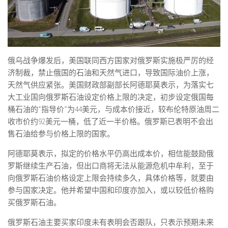
俄乌战争爆发后，美国联同西方国家对俄罗斯实施极严厉的经
济制裁，禁止俄国的石油和天然气进口，导致国际油价上涨，
天然气供应紧张。美国财政部副部长阿德耶莫表示，为落实七
大工业国向俄罗斯石油设定价格上限的决定，初步设定俄国每
桶石油的“指导价”为44美元，与成本价接近，较布伦特原油周二
收市价约92美元一桶，低了近一半价格。俄罗斯已表明不会出
售石油给参与价格上限的国家。
阿德耶莫表示，拟定的价格水平仍高出成本价，相信能鼓励俄
罗斯继续生产石油，但出口商将无法从能源危机中牟利，至于
向俄罗斯石油价格设定上限会持续多久，具体价格等，就要由
参与国家决定。他并希望中国和印度亦加入，或以较低价格购
买俄罗斯石油。
俄罗斯石油主要买家印度未有表明会否跟队，只表示预期未来