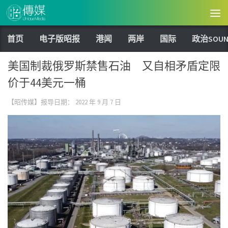
Skip to content
首页
电子版昭报
港闻
两岸
国际
政治SOUN
美国制裁俄罗斯禁售石油 又自相矛盾定限
价于44美元一桶
【昭传媒】报导日期：
2022 年 9 月 7 日