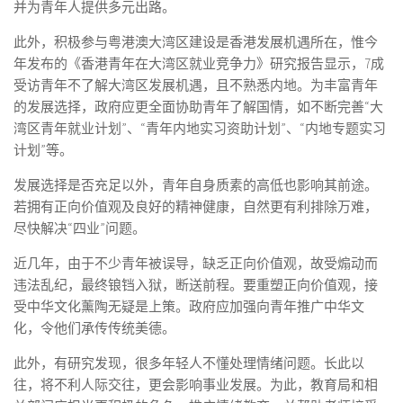
并为青年人提供多元出路。
此外，积极参与粤港澳大湾区建设是香港发展机遇所在，惟今
年发布的《香港青年在大湾区就业竞争力》研究报告显示，7成
受访青年不了解大湾区发展机遇，且不熟悉内地。为丰富青年
的发展选择，政府应更全面协助青年了解国情，如不断完善“大
湾区青年就业计划”、“青年内地实习资助计划”、“内地专题实习
计划”等。
发展选择是否充足以外，青年自身质素的高低也影响其前途。
若拥有正向价值观及良好的精神健康，自然更有利排除万难，
尽快解决“四业”问题。
近几年，由于不少青年被误导，缺乏正向价值观，故受煽动而
违法乱纪，最终锒铛入狱，断送前程。要重塑正向价值观，接
受中华文化薰陶无疑是上策。政府应加强向青年推广中华文
化，令他们承传传统美德。
此外，有研究发现，很多年轻人不懂处理情绪问题。长此以
往，将不利人际交往，更会影响事业发展。为此，教育局和相