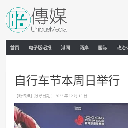
Skip to content
首页
电子版昭报
港闻
两岸
国际
政治S
自行车节本周日举行
【昭传媒】报导日期：
2022 年 12 月 13 日