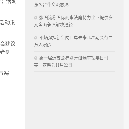
”；活动
东盟合作交流意见
张国钧称国际商事法庭将为企业提供多
 活动设
元全面争议解决途径
邓炳强指新皇岗口岸未来几星期会有二
会建议
万人演练
加者到
新一届选委会界别分组选举投票日刊
宪 定明为11月22日
气寒