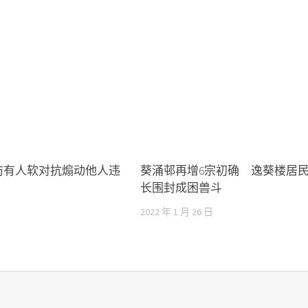
防有人软对抗煽动他人违
葵涌邨再增6宗初确 逸葵楼居
长围封成困兽斗
日
2022 年 1 月 26 日