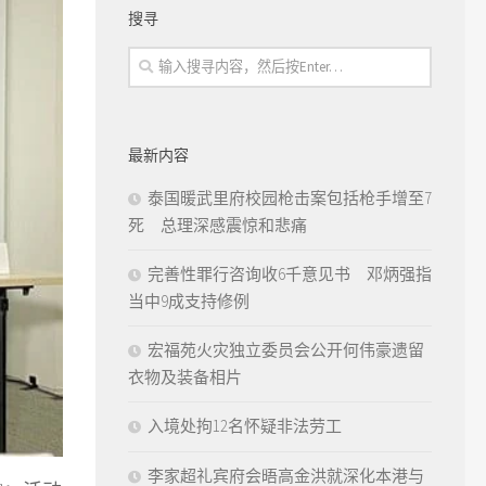
搜寻
最新内容
泰国暖武里府校园枪击案包括枪手增至7
死 总理深感震惊和悲痛
完善性罪行咨询收6千意见书 邓炳强指
当中9成支持修例
宏福苑火灾独立委员会公开何伟豪遗留
衣物及装备相片
入境处拘12名怀疑非法劳工
李家超礼宾府会晤高金洪就深化本港与