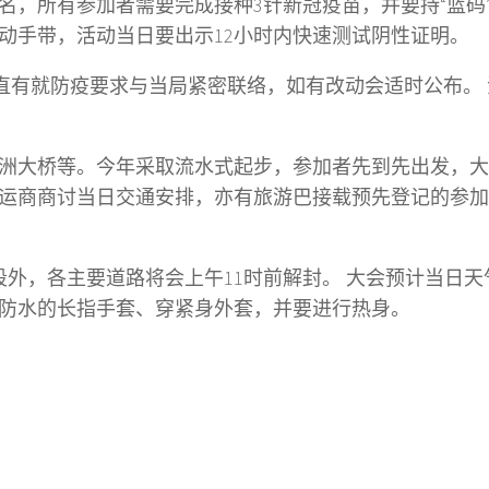
报名，所有参加者需要完成接种3针新冠疫苗，并要持“蓝码
动手带，活动当日要出示12小时内快速测试阴性证明。
直有就防疫要求与当局紧密联络，如有改动会适时公布。
洲大桥等。今年采取流水式起步，参加者先到先出发，大
营运商商讨当日交通安排，亦有旅游巴接载预先登记的参
外，各主要道路将会上午11时前解封。 大会预计当日天
防水的长指手套、穿紧身外套，并要进行热身。