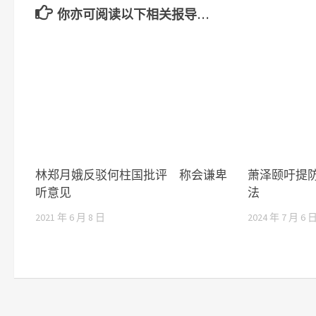
你亦可阅读以下相关报导…
林郑月娥反驳何柱国批评 称会谦卑
萧泽颐吁提
听意见
法
2021 年 6 月 8 日
2024 年 7 月 6 