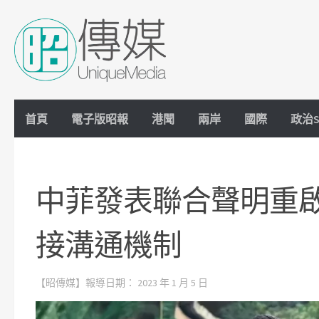
Skip to content
首頁
電子版昭報
港聞
兩岸
國際
政治S
中菲發表聯合聲明重
接溝通機制
【昭傳媒】報導日期：
2023 年 1 月 5 日