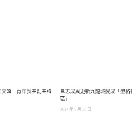
年交流 青年就業創業將
韋志成冀更新九龍城變成「型格
區」
日
2024 年 5 月 19 日