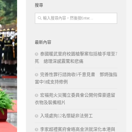
搜尋
最新內容
泰國暖武里府校園槍擊案包括槍手增至7
死 總理深感震驚和悲痛
完善性罪行諮詢收6千意見書 鄧炳強指
當中9成支持修例
宏福苑火災獨立委員會公開何偉豪遺留
衣物及裝備相片
入境處拘12名懷疑非法勞工
李家超禮賓府會晤高金洪就深化本港與