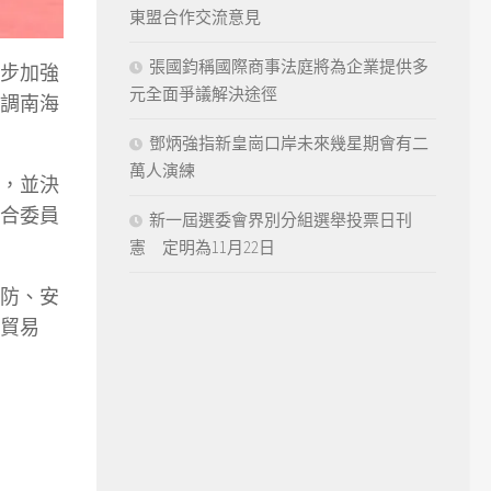
東盟合作交流意見
張國鈞稱國際商事法庭將為企業提供多
步加強
元全面爭議解決途徑
調南海
鄧炳強指新皇崗口岸未來幾星期會有二
萬人演練
，並決
合委員
新一屆選委會界別分組選舉投票日刊
憲 定明為11月22日
防、安
貿易