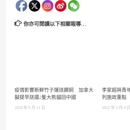
你亦可閱讀以下相關報導…
疫情影響新鮮竹子運送餵飼 加拿大
李家超與青
擬提早送還2隻大熊貓回中國
列施政重點
2020 年 5 月 13 日
2022 年 5 月 4 