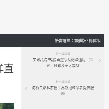
語言選擇：
繁體版
/
简体版
下一篇報導
美眾議院6輪投票選議長仍陷僵局 拜
洋直
登：難看及令人尷尬
上一篇報導
何栢良籲私家醫生為新冠確診者提供服
務