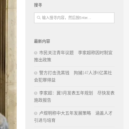
搜寻
最新内容
市民关注青年议题 李家超称因时制宜
推出政策
警方打击洗黑钱 拘捕147人涉6亿黑社
会犯罪得益
李家超：冀9月发表五年规划 尽快发表
施政报告
卢煜明称中大五年发展策略 涵盖人才
引进与培育