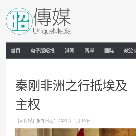
Skip to content
首页
电子版昭报
港闻
两岸
国际
政治S
秦刚非洲之行抵埃及
主权
【昭传媒】报导日期：
2023 年 1 月 16 日