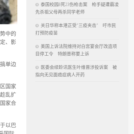
泰国校园8死23伤枪击案 枪手疑遭霸凌
先杀祖父母再杀同学老师
关日华称本港正受“三疫夹击” 吁市民
打预防疫苗
势中的
定、影
美国上诉法院维持对白宫宴会厅改造项
目停工令 特朗普称要上诉
搞单边
医委会续聆讯医生叶维晋涉投诉案 被
指向无见面癌症病人开药
区国家
趁乱扩
国家合
于以巴
乎国际