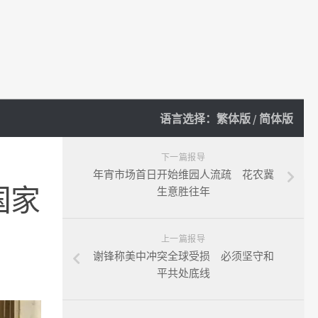
语言选择：
繁体版
/
简体版
下一篇报导
年宵市场首日开始维园人流疏 花农冀
国家
生意胜往年
上一篇报导
谢锋称美中冲突全球受损 必须坚守和
平共处底线