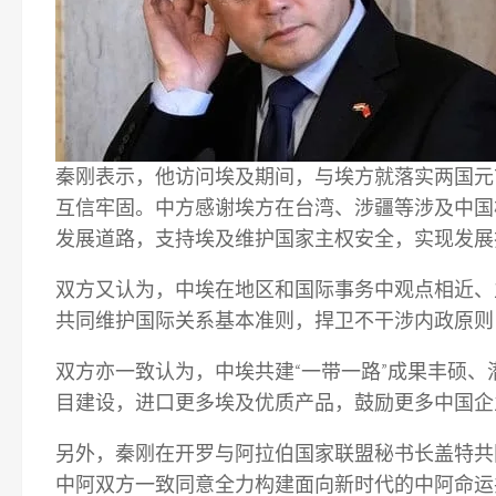
秦刚表示，他访问埃及期间，与埃方就落实两国元
互信牢固。中方感谢埃方在台湾、涉疆等涉及中国
发展道路，支持埃及维护国家主权安全，实现发展
双方又认为，中埃在地区和国际事务中观点相近、
共同维护国际关系基本准则，捍卫不干涉内政原则
双方亦一致认为，中埃共建“一带一路”成果丰硕
目建设，进口更多埃及优质产品，鼓励更多中国企
另外，秦刚在开罗与阿拉伯国家联盟秘书长盖特共
中阿双方一致同意全力构建面向新时代的中阿命运