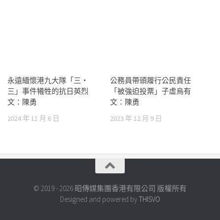
永遠緬懷港九大隊「三‧
公務員帶頭履行公民責任
三」事件犧牲的抗日英烈
「被強迫投票」子虛烏有
文：陳勇
文：陳勇
2024 年 11 月 6 日
2023 年 12 月 9 日
© 2019 - 2026 昭傳媒集團香港有限公司 版權所有
Designed and powered by
THISVO