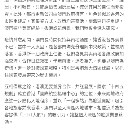
屋」不可轉售，只能原價售回房屋局，確保其用於自住而非投
資。此外，都市更新公司由澳門政府擁有，角色類似於香港的
市區重建局。其集資方式、政策均甚靈活，讓舊區迅速重建。
澳門這些豐富經驗，香港或能借鑑，我們稍後會深入研究。
疫情肆虐期間，澳門長時間保持與內地通關，讓香港各界羨慕
不已。當中一大原因，是各部門均充分理解中央政策，並暢順
落實。香港新一屆政府上任後，我們喜見其與內地各級政府加
強交流，合作日益頻密，學無前後，達者為先，也要以澳門為
榜樣，進一步對接國家戰略，特別是粵港澳大灣區建設，以抓
住國家發展帶來的歷史機遇。
互相借鑑之餘，港澳更要並肩合作，共謀發展。國家「十四五
規劃」確立香港「國際航空樞紐中心」的定位，未來兩地政府
應進一步簡化入境程序，並以「一程多站」為旅遊賣點，吸引
各地旅客前來香港、澳門以至大灣區內地城市。相信這將為旅
客提供「1+1+1大於3」的吸引力，讓整個大灣區的旅遊業更蓬
勃。