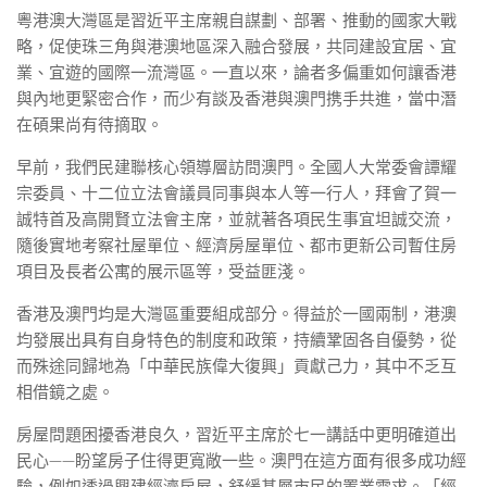
粵港澳大灣區是習近平主席親自謀劃、部署、推動的國家大戰
略，促使珠三角與港澳地區深入融合發展，共同建設宜居、宜
業、宜遊的國際一流灣區。一直以來，論者多偏重如何讓香港
與內地更緊密合作，而少有談及香港與澳門携手共進，當中潛
在碩果尚有待摘取。
早前，我們民建聯核心領導層訪問澳門。全國人大常委會譚耀
宗委員、十二位立法會議員同事與本人等一行人，拜會了賀一
誠特首及高開賢立法會主席，並就著各項民生事宜坦誠交流，
隨後實地考察社屋單位、經濟房屋單位、都市更新公司暫住房
項目及長者公寓的展示區等，受益匪淺。
香港及澳門均是大灣區重要組成部分。得益於一國兩制，港澳
均發展出具有自身特色的制度和政策，持續鞏固各自優勢，從
而殊途同歸地為「中華民族偉大復興」貢獻己力，其中不乏互
相借鏡之處。
房屋問題困擾香港良久，習近平主席於七一講話中更明確道出
民心——盼望房子住得更寬敞一些。澳門在這方面有很多成功經
驗，例如透過興建經濟房屋，舒緩基層市民的置業需求。「經