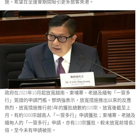
施，希望在全運會期間吸引更多旅客來港。
政府在2023年10月起放寬越南、柬埔寨、老撾及緬甸「一簽多
行」簽證的申請門檻。鄧炳強表示，放寬措施推出以來的反應
熱烈，放寬措施推行前5年的獲批總數約320宗，放寬後截至上
月，有約5000宗越南人「一簽多行」申請獲批；柬埔寨、老撾及
緬甸人的「一簽多行」申請，亦有110宗獲批，較未放寬前增長2
倍。至今未有申請被拒。