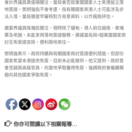
會計界議員黃俊碩關注，當局會否就東盟國家人士來港設立落
地簽證，鄧炳強指不會考慮，指有關國家來港人士可能涉及非
法入境，當局需提早審核對方背景資料，以作風險評估。
選委界議員陸瀚民關注，現時除了緬甸，港人前往越南、柬埔
寨及老撾，未能享用落地簽證服務，建議當局與4個東盟國家商
討互免簽證安排，便利兩地來往。
鄧炳強表示，政府持續與有關國家商討簽證便利措施，但部份
國家希望本港提供免簽，目前未必能做到。他又提到，政府曾
會見越南高級官員，向當地爭取獲得免簽，強調政府會繼續積
極向其他國家爭取免簽。
你亦可閱讀以下相關報導…