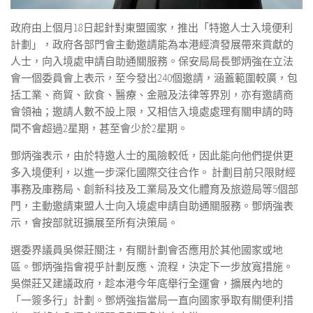
政府由上個月18日起針對東盟國家，推出「特邀人士入境便利
計劃」，政府各部門會主動邀請能為本港經濟發展帶來貢獻的
人士，向入境處申請自助通關服務。保安局局長鄧炳強在立法
會一個委員會上表示，至今發出240個邀請，涵蓋範圍較廣，包
括工業、商貿、飲食、醫療、金融及法律等界別，亦有邀請商
會領袖；邀請人數不設上限，又相信入境處處理有關申請的時
間不會超過2星期，甚至會少於2星期。
鄧炳強表示，由於特邀人士的風險較低，因此能向他們提供更
多入境便利，以進一步深化國際交往合作。 計劃目前只限財經
事務及庫務局、創新科技及工業局及文化體育及旅遊局等5個部
門，主動邀請東盟人士向入境處申請自助通關服務。鄧炳強表
示，會按部就班擴展至所有決策局。
選委界議員吳傑莊關注，有關計劃會否應用於其他國家或地
區。鄧炳強指會視乎計劃反應、流程，決定下一步放寬措施。
吳傑莊又建議政府，趁本港今年底舉行全運會，擴展內地的
「一簽多行」計劃。鄧炳強指當局一直向國家爭取有關便利措