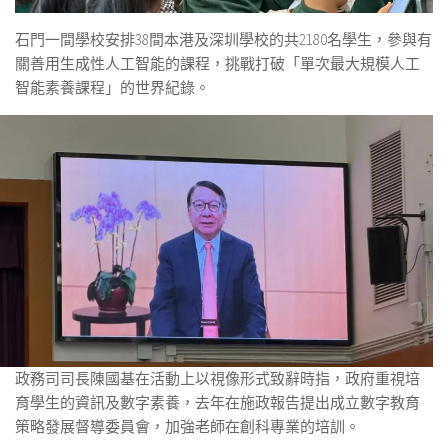
石門一間學校安排38間本港及深圳學校的共2180名學生，參與有
關善用生成性人工智能的課程，挑戰打破「單次最大規模人工
智能素養課程」的世界紀錄。
政務司司長陳國基在活動上以視像形式致辭時指，政府重視培
育學生的資訊及數字素養，去年在施政報告提出成立數字教育
策略發展督導委員會，加強老師在創科專業的培訓。