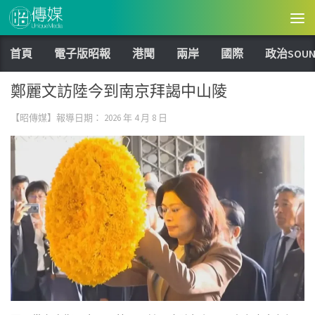
Skip to content
首頁
電子版昭報
港聞
兩岸
國際
政治SOUN
鄭麗文訪陸今到南京拜謁中山陵
【昭傳媒】報導日期：
2026 年 4 月 8 日