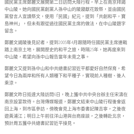
國民黨主席鄭麗文展開第二日訪問大陸行程，早上在南京拜謁
中山陵。她向國民黨創黨人孫中山的陵寢獻花致祭，並由國民
黨發言人宣讀祭文，使用「民國」紀元，提到「共創和平，寶
島神州」，但未有跟從過往國民黨主席的做法，在中山陵題字
留念。
鄭麗文謁陵後見記者，提到2005年4月跟隨時任國民黨主席連戰
踏上南京土地，展開歷史的和平之旅，時隔25年，她再度來到
中山陵，希望向孫中山報告當年未竟之事。
鄭麗文又提到孫中山和中共總書記習近平都愛好自然保育，希
望今日為兩岸和所有人類種下和平種子，實現前人種樹、後人
乘涼。
鄭麗文昨日抵達大陸訪問6日，晚上獲中共中央台辦主任宋濤在
南京設宴款待。台灣傳媒報道，鄭麗文結束中山陵行程後會返
回上海，到市區參訪，傍晚會見上海市委書記陳吉寧，之後夜
遊黃浦江；明日上午前往洋山港與台商座談，之後轉赴北京，
預計周五獲中共總書記習近平接見。