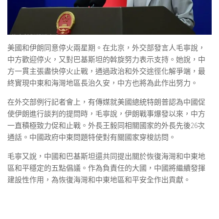
美國和伊朗同意停火兩星期。在北京，外交部發言人毛寧說，
中方歡迎停火，又對巴基斯坦的斡旋努力表示支持。她說，中
方一貫主張盡快停火止戰，通過政治和外交途徑化解爭端，最
終實現中東和海灣地區長治久安，中方也將為此作出努力。
在外交部例行記者會上，有傳媒就美國總統特朗普認為中國促
使伊朗進行談判的提問時，毛寧說，伊朗戰事爆發以來，中方
一直積極致力促和止戰。外長王毅同相關國家的外長先後26次
通話。中國政府中東問題特使對有關國家穿梭訪問。
毛寧又說，中國和巴基斯坦還共同提出關於恢復海灣和中東地
區和平穩定的五點倡議。作為負責任的大國，中國將繼續發揮
建設性作用，為恢復海灣和中東地區和平安全作出貢獻。