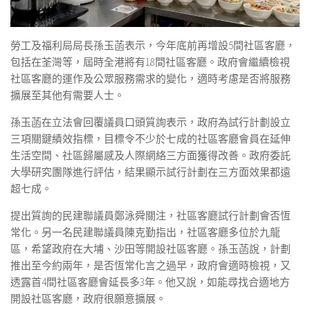
勞工及福利局局長孫玉菡表示，今年底前再增設5間社區客廳，
包括在荃灣等，屆時全港將有18間社區客廳。政府會繼續檢視
社區客廳的運作及公眾服務需求的變化，適時考慮是否將服務
擴展至其他有需要人士。
孫玉菡在立法會回覆議員口頭質詢表示，政府為試行計劃設立
三項關鍵績效指標，目標令不少於七成的社區客廳會員在延伸
生活空間、社區歸屬感及人際網絡三方面獲得改善。政府委託
大學研究團隊進行評估，結果顯示試行計劃在三方面效果都遠
超七成。
提出質詢的民建聯議員鄭泳舜關注，社區客廳試行計劃會否恆
常化。另一名民建聯議員陳克勤指出，社區客廳多位於九龍
區，希望政府在大埔、沙田等開設社區客廳。孫玉菡說，計劃
推出至今約兩年，是否恆常化言之過早，政府會適時檢視，又
透露首4間社區客廳會延長多3年。他又說，如能尋找合適地方
開設社區客廳，政府很願意擴展。