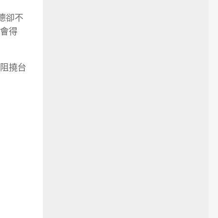
德卻不
會得
阻撓台