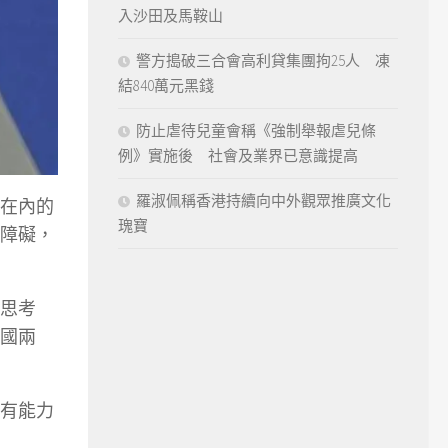
入沙田及馬鞍山
警方搗破三合會高利貸集團拘25人 凍
結840萬元黑錢
防止虐待兒童會稱《強制舉報虐兒條
例》實施後 社會及業界已意識提高
羅淑佩稱香港持續向中外觀眾推廣文化
在內的
瑰寶
障礙，
思考
國兩
有能力