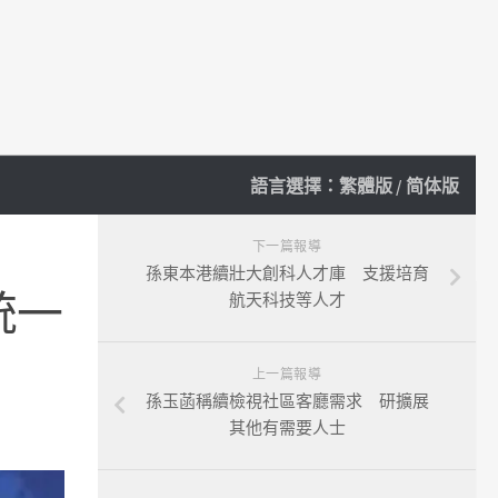
語言選擇：
繁體版
/
简体版
下一篇報導
孫東本港續壯大創科人才庫 支援培育
統一
航天科技等人才
上一篇報導
孫玉菡稱續檢視社區客廳需求 研擴展
其他有需要人士