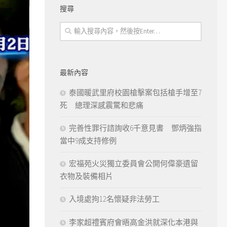
搜尋
最新內容
泰國暖武里府校園槍擊案包括槍手增至7
死 總理深感震驚和悲痛
完善性罪行諮詢收6千意見書 鄧炳強指
當中9成支持修例
宏福苑火災獨立委員會公開何偉豪遺留
衣物及裝備相片
入境處拘12名懷疑非法勞工
李家超禮賓府會晤高金洪就深化本港與