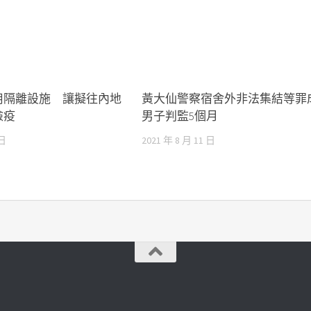
用隔離設施 讓擬往內地
黃大仙警察宿舍外非法集結等
檢疫
男子判監5個月
 日
2021 年 8 月 11 日