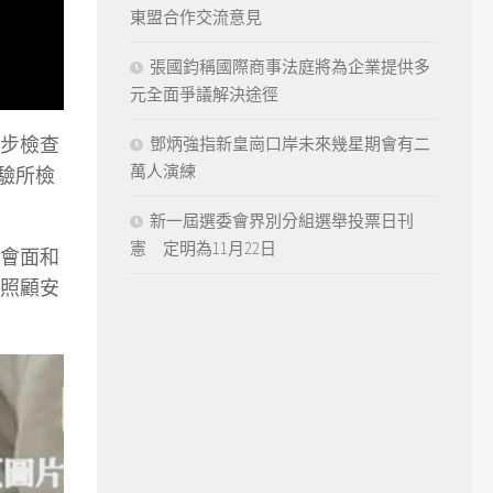
東盟合作交流意見
張國鈞稱國際商事法庭將為企業提供多
元全面爭議解決途徑
步檢查
鄧炳強指新皇崗口岸未來幾星期會有二
萬人演練
驗所檢
新一屆選委會界別分組選舉投票日刊
憲 定明為11月22日
會面和
照顧安