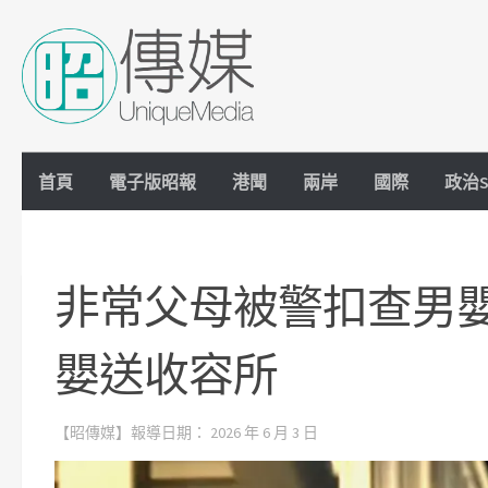
Skip to content
首頁
電子版昭報
港聞
兩岸
國際
政治S
非常父母被警扣查男
嬰送收容所
【昭傳媒】報導日期：
2026 年 6 月 3 日