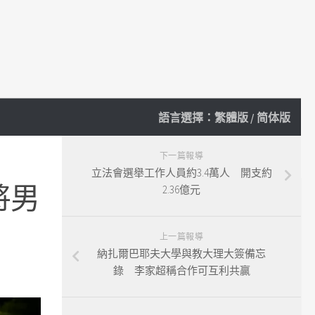
語言選擇：
繁體版
/
简体版
下一篇報導
立法會選舉工作人員約3.4萬人 開支約
將男
2.36億元
上一篇報導
納扎爾巴耶夫大學與教大理大簽備忘
錄 李家超稱合作可互利共贏