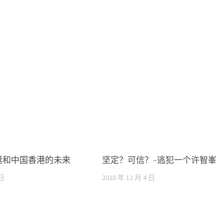
诞和中国香港的未来
坚定？可信？–逃犯一个许智峯
 日
2020 年 12 月 4 日