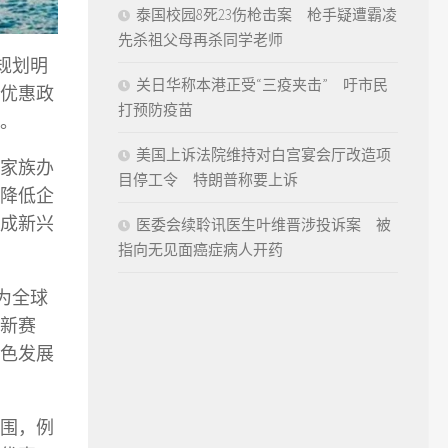
泰国校园8死23伤枪击案 枪手疑遭霸凌
先杀祖父母再杀同学老师
规划明
关日华称本港正受“三疫夹击” 吁市民
优惠政
打预防疫苗
。
美国上诉法院维持对白宫宴会厅改造项
家族办
目停工令 特朗普称要上诉
降低企
成新兴
医委会续聆讯医生叶维晋涉投诉案 被
指向无见面癌症病人开药
为全球
新赛
色发展
围，例