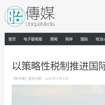
Skip to content
首页
电子版昭报
港闻
两岸
国际
政治S
以策略性税制推进国
【昭传媒】报导日期：
2026 年 6 月 4 日