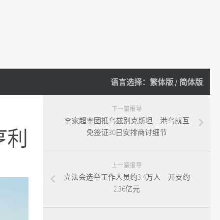
语言选择：
繁体版
/
简体版
下一篇报导
李家超率团抵乌兹别克斯坦 港乌就互
亨利
免签证30日安排商讨细节
上一篇报导
立法会选举工作人员约3.4万人 开支约
2.36亿元